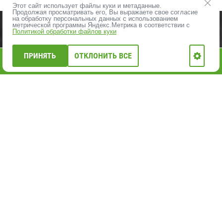
Этот сайт использует файлы куки и метаданные.
Продолжая просматривать его, Вы выражаете свое согласие
на обработку персональных данных с использованием
ПРОДУКЦИЯ
ВЛПХ - О НАС
метрической программы Яндекс.Метрика в соответствии с
Политикой обработки файлов куки
ОПЛАТА И ДОСТАВКА
КОНТАКТЫ
ЦЕНЫ НА ПИЛОМАТЕРИАЛЫ
ПРИНЯТЬ
ОТКЛОНИТЬ ВСЕ
0
АКЦИИ, РАСПРОДАЖА
НОВОСТИ ВЛПХ
Главная
Каталог
Меню
Корзина
Профиль
ФОТО ОБЪЕКТОВ
КАРТА САЙТА
ВАКАНСИИ
+7 812 402-20-40
E-mail:
vlph1@yandex.ru
ВЛПХ. Вологодский-Лес.рус
ИМИТАЦИЯ БРУСА
ВАГОНКА ШТИЛЬ
БЛОК-ХАУС
ФАСАДНАЯ ДОСКА ПОДНЯТЫЙ ВОРС
ДОСКА СУХАЯ СТРОГАННАЯ
ДОСКА ОБРЕЗНАЯ
БРУСОК, РЕЙКА
ЕВРОВАГОНКА