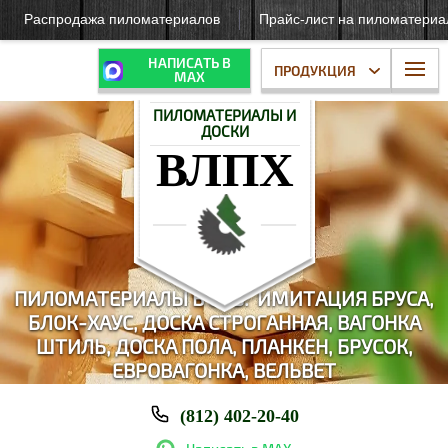
Распродажа пиломатериалов
Прайс-лист на пиломатери
НАПИСАТЬ В
ПРОДУКЦИЯ
МАХ
ПИЛОМАТЕРИАЛЫ И
ДОСКИ
ВЛПХ
ПИЛОМАТЕРИАЛЫ В СПБ: И
МИТАЦИЯ БРУСА,
БЛОК-ХАУС,
ДОСКА СТРОГАННАЯ, ВАГОНКА
ШТИЛЬ, ДОСКА ПОЛА, ПЛАНКЕН, БРУСОК,
ЕВРОВАГОНКА, ВЕЛЬВЕТ
(812) 402-20-40