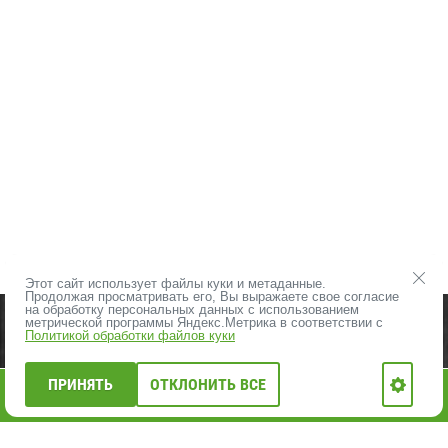
Этот сайт использует файлы куки и метаданные.
Продолжая просматривать его, Вы выражаете свое согласие
на обработку персональных данных с использованием
ПРОДУКЦИЯ
ВЛПХ - О НАС
метрической программы Яндекс.Метрика в соответствии с
Политикой обработки файлов куки
ОПЛАТА И ДОСТАВКА
КОНТАКТЫ
ЦЕНЫ НА ПИЛОМАТЕРИАЛЫ
ПРИНЯТЬ
ОТКЛОНИТЬ ВСЕ
0
АКЦИИ, РАСПРОДАЖА
НОВОСТИ ВЛПХ
Главная
Каталог
Меню
Корзина
Профиль
ФОТО ОБЪЕКТОВ
КАРТА САЙТА