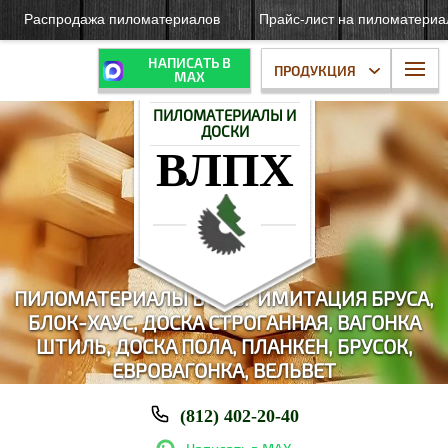
Распродажа пиломатериалов
Прайс-лист на пиломатери
НАПИСАТЬ В
ПРОДУКЦИЯ
МАХ
ПИЛОМАТЕРИАЛЫ И
ДОСКИ
ВЛПХ
ПИЛОМАТЕРИАЛЫ В СПБ: И
МИТАЦИЯ БРУСА,
БЛОК-ХАУС,
ДОСКА СТРОГАННАЯ, ВАГОНКА
ШТИЛЬ, ДОСКА ПОЛА, ПЛАНКЕН, БРУСОК,
ЕВРОВАГОНКА, ВЕЛЬВЕТ
(812) 402-20-40