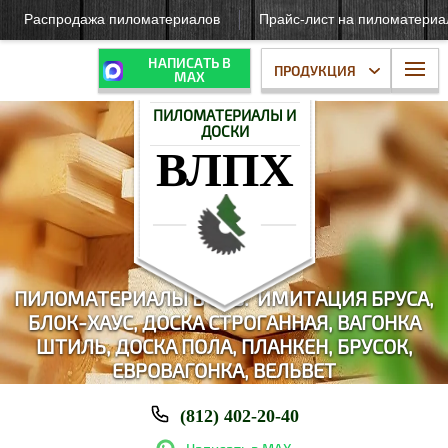
Распродажа пиломатериалов
Прайс-лист на пиломатери
НАПИСАТЬ В
ПРОДУКЦИЯ
МАХ
ПИЛОМАТЕРИАЛЫ И
ДОСКИ
ВЛПХ
ПИЛОМАТЕРИАЛЫ В СПБ: И
МИТАЦИЯ БРУСА,
БЛОК-ХАУС,
ДОСКА СТРОГАННАЯ, ВАГОНКА
ШТИЛЬ, ДОСКА ПОЛА, ПЛАНКЕН, БРУСОК,
ЕВРОВАГОНКА, ВЕЛЬВЕТ
(812) 402-20-40