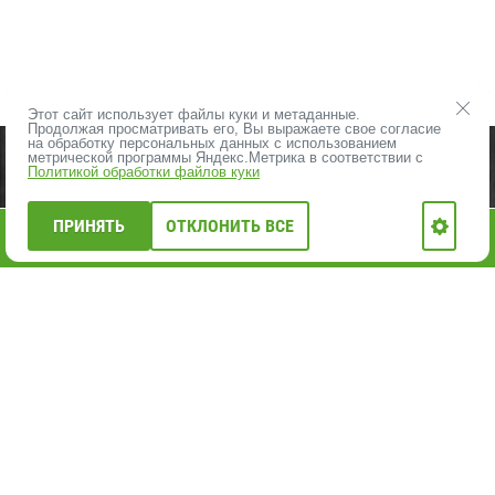
Этот сайт использует файлы куки и метаданные.
Продолжая просматривать его, Вы выражаете свое согласие
на обработку персональных данных с использованием
ПРОДУКЦИЯ
ВЛПХ - О НАС
метрической программы Яндекс.Метрика в соответствии с
Политикой обработки файлов куки
ОПЛАТА И ДОСТАВКА
КОНТАКТЫ
ЦЕНЫ НА ПИЛОМАТЕРИАЛЫ
ПРИНЯТЬ
ОТКЛОНИТЬ ВСЕ
0
АКЦИИ, РАСПРОДАЖА
НОВОСТИ ВЛПХ
Главная
Каталог
Меню
Корзина
Профиль
ФОТО ОБЪЕКТОВ
КАРТА САЙТА
ВАКАНСИИ
+7 812 402-20-40
E-mail:
vlph1@yandex.ru
ВЛПХ. Вологодский-Лес.рус
ИМИТАЦИЯ БРУСА