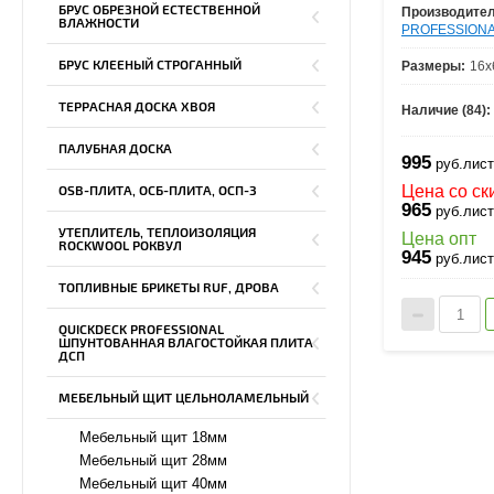
БРУС ОБРЕЗНОЙ ЕСТЕСТВЕННОЙ
Производител
ВЛАЖНОСТИ
PROFESSION
БРУС КЛЕЕНЫЙ СТРОГАННЫЙ
Размеры:
16х
ТЕРРАСНАЯ ДОСКА ХВОЯ
Наличие (84):
ПАЛУБНАЯ ДОСКА
995
руб.лист
Цена со ск
OSB-ПЛИТА, ОСБ-ПЛИТА, ОСП-3
965
руб.лист
УТЕПЛИТЕЛЬ, ТЕПЛОИЗОЛЯЦИЯ
Цена опт
ROCKWOOL РОКВУЛ
945
руб.лист
ТОПЛИВНЫЕ БРИКЕТЫ RUF, ДРОВА
QUICKDECK PROFESSIONAL
ШПУНТОВАННАЯ ВЛАГОСТОЙКАЯ ПЛИТА
ДСП
МЕБЕЛЬНЫЙ ЩИТ ЦЕЛЬНОЛАМЕЛЬНЫЙ
Мебельный щит 18мм
Мебельный щит 28мм
Мебельный щит 40мм