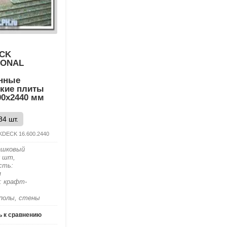
ECK
IONAL
нные
йкие плиты
00х2440 мм
84 шт.
DECK 16.600.2440
ашковый
0 шт,
сть:
я
: крафт-
 полы, стены
 к сравнению