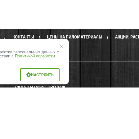
КОНТАКТЫ
ЦЕНЫ НА ПИЛОМАТЕРИАЛЫ
АКЦИИ, РА
работку персональных данных с
тствии с
Политикой обработки
НАСТРОИТЬ
Адрес
СКЛАД И ОФИС ПРОДАЖ:
Красносельское шоссе, с2, промышленная
зона Пески, Аннинское городское поселение,
Ломоносовский район, Ленинградская
область
ОФИС ПРОДАЖ ВЛПХ:
Красносельское шоссе, с2, промышленная