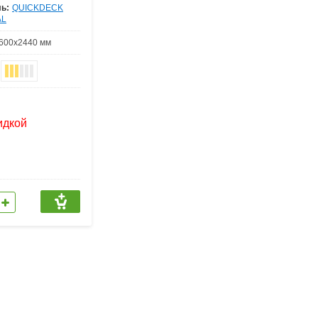
ь:
QUICKDECK
AL
600х2440 мм
идкой