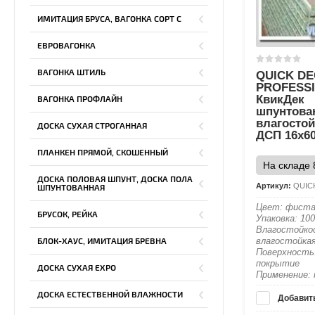
ИМИТАЦИЯ БРУСА, ВАГОНКА СОРТ С
ЕВРОВАГОНКА
ВАГОНКА ШТИЛЬ
QUICK D
PROFESS
КвикДек
ВАГОНКА ПРОФЛАЙН
шпунтова
влагосто
ДОСКА СУХАЯ СТРОГАННАЯ
ДСП 16х6
ПЛАНКЕН ПРЯМОЙ, СКОШЕННЫЙ
На складе 
ДОСКА ПОЛОВАЯ ШПУНТ, ДОСКА ПОЛА
Артикул:
QUICK
ШПУНТОВАННАЯ
Цвет: фист
БРУСОК, РЕЙКА
Упаковка: 10
Влагостойко
влагостойка
БЛОК-ХАУС, ИМИТАЦИЯ БРЕВНА
Поверхность
покрытие
ДОСКА СУХАЯ EXPO
Применение:
ДОСКА ЕСТЕСТВЕННОЙ ВЛАЖНОСТИ
Добавить