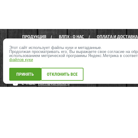
ПРОДУКЦИЯ
ВЛПХ - О НАС
ОПЛАТА И ДОСТАВКА
Этот сайт использует файлы куки и метаданные.
Продолжая просматривать его, Вы выражаете свое согласие на об
КАРТА САЙТА
ВАКАНСИИ
использованием метрической программы Яндекс.Метрика в соотве
файлов куки
+7 812 402-20-40
ПРИНЯТЬ
ОТКЛОНИТЬ ВСЕ
E-mail:
vlph1@yandex.ru
ВЛПХ. Вологодский-Лес.рус
ИМИТАЦИЯ БРУСА
ВАГОНКА ШТИЛЬ
БЛОК-ХАУС
ФАСАДНАЯ ДОСКА ПОДНЯТЫЙ ВОРС
ДОСКА СУХАЯ СТРОГАННАЯ
ДОСКА ОБРЕЗНАЯ
БРУСОК, РЕЙКА
ЕВРОВАГОНКА
ВАГОНКА ПРОФЛАЙН