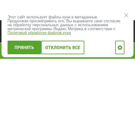
Этот сайт использует файлы куки и метаданные.
Продолжая просматривать его, Вы выражаете свое согласие
на обработку персональных данных с использованием
ПРОДУКЦИЯ
ВЛПХ - О НАС
метрической программы Яндекс.Метрика в соответствии с
Политикой обработки файлов куки
ОПЛАТА И ДОСТАВКА
КОНТАКТЫ
ЦЕНЫ НА ПИЛОМАТЕРИАЛЫ
ПРИНЯТЬ
ОТКЛОНИТЬ ВСЕ
0
АКЦИИ, РАСПРОДАЖА
НОВОСТИ ВЛПХ
Главная
Каталог
Меню
Корзина
Профиль
ФОТО ОБЪЕКТОВ
КАРТА САЙТА
ВАКАНСИИ
+7 812 402-20-40
E-mail:
vlph1@yandex.ru
ВЛПХ. Вологодский-Лес.рус
ИМИТАЦИЯ БРУСА
ВАГОНКА ШТИЛЬ
БЛОК-ХАУС
ФАСАДНАЯ ДОСКА ПОДНЯТЫЙ ВОРС
ДОСКА СУХАЯ СТРОГАННАЯ