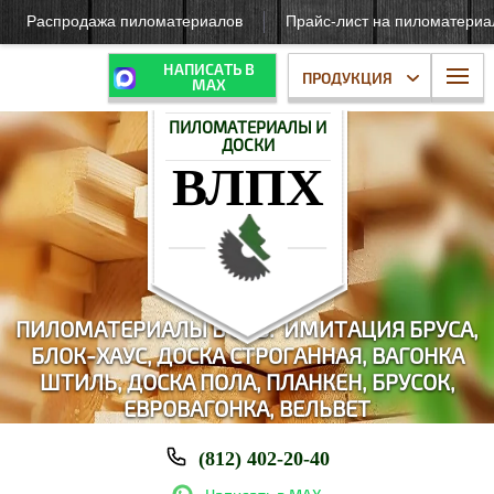
Распродажа пиломатериалов
Прайс-лист на пиломатери
НАПИСАТЬ В
ПРОДУКЦИЯ
МАХ
ПИЛОМАТЕРИАЛЫ И
ДОСКИ
ВЛПХ
ПИЛОМАТЕРИАЛЫ В СПБ: И
МИТАЦИЯ БРУСА,
БЛОК-ХАУС,
ДОСКА СТРОГАННАЯ, ВАГОНКА
ШТИЛЬ, ДОСКА ПОЛА, ПЛАНКЕН, БРУСОК,
ЕВРОВАГОНКА, ВЕЛЬВЕТ
(812) 402-20-40