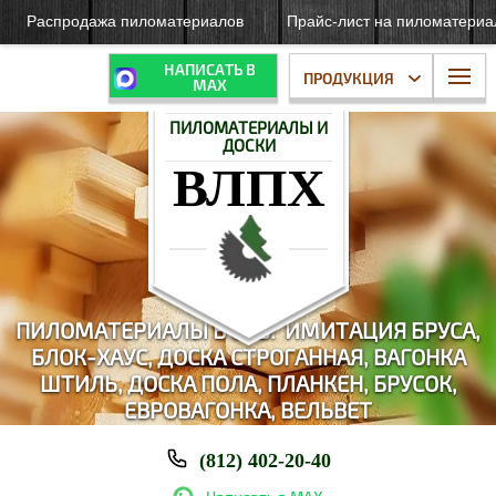
Распродажа пиломатериалов
Прайс-лист на пиломатери
НАПИСАТЬ В
ПРОДУКЦИЯ
МАХ
ПИЛОМАТЕРИАЛЫ И
ДОСКИ
ВЛПХ
ПИЛОМАТЕРИАЛЫ В СПБ: И
МИТАЦИЯ БРУСА,
БЛОК-ХАУС,
ДОСКА СТРОГАННАЯ, ВАГОНКА
ШТИЛЬ, ДОСКА ПОЛА, ПЛАНКЕН, БРУСОК,
ЕВРОВАГОНКА, ВЕЛЬВЕТ
(812) 402-20-40