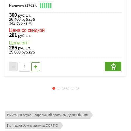
Наличие (1762):
300
руб.шт.
26 400
руб.
куб
342
руб.
кв.м.
Цена со скидкой
291
руб.шт.
Цена опт
285
руб.шт.
25 080
руб.
куб
Находится в разделах
Имитация бруса - Карельский профиль. Длинный шип
Имитация бруса, вагонка СОРТ С