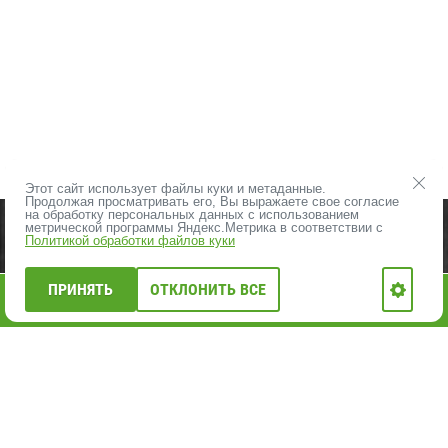
Этот сайт использует файлы куки и метаданные.
Продолжая просматривать его, Вы выражаете свое согласие
на обработку персональных данных с использованием
ПРОДУКЦИЯ
ВЛПХ - О НАС
метрической программы Яндекс.Метрика в соответствии с
Политикой обработки файлов куки
ОПЛАТА И ДОСТАВКА
КОНТАКТЫ
ЦЕНЫ НА ПИЛОМАТЕРИАЛЫ
ПРИНЯТЬ
ОТКЛОНИТЬ ВСЕ
0
АКЦИИ, РАСПРОДАЖА
НОВОСТИ ВЛПХ
Главная
Каталог
Меню
Корзина
Профиль
ФОТО ОБЪЕКТОВ
КАРТА САЙТА
ВАКАНСИИ
+7 812 402-20-40