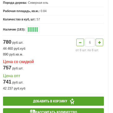
Порода дерева:
Северная ель
Рабочая площадь, кв.м.:
0.84
Количество в куб, шт:
57
Наличие (183):
780
руб.шт.
44 460
руб.
куб
от 6 шт. по 6 шт.
890
руб.
кв.м.
Цена со скидкой
757
руб.шт.
Цена опт
741
руб.шт.
42 237
руб.
куб
ДОБАВИТЬ В КОРЗИНУ
РАССЧИТАТЬ КОЛИЧЕСТВО