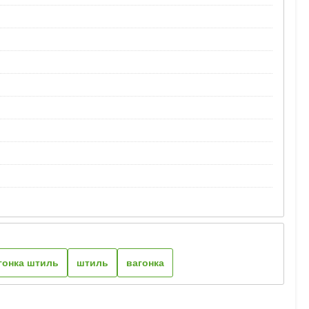
гонка штиль
штиль
вагонка