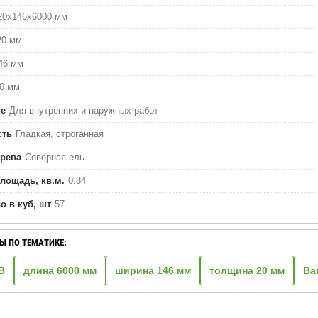
20х146х6000 мм
20 мм
46 мм
0 мм
ие
Для внутренних и наружных работ
сть
Гладкая, строганная
ерева
Северная ель
лощадь, кв.м.
0.84
о в куб, шт
57
Ы ПО ТЕМАТИКЕ:
В
длина 6000 мм
ширина 146 мм
толщина 20 мм
Ва