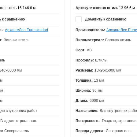
ка штиль 16.146.6 м
Артикул:
вагонка штиль 13.96.6 м
 к сравнению
Добавить к сравнению
ь:
АрхангеЛес-Eurostandart
Производитель:
АрхангеЛес-Euros
л:
Вагонка штиль
Пиломатериал:
Вагонка штиль
Сорт:
АВ
иль
Профиль:
Штиль
146х6000 мм
Размеры:
13х96х6000 мм
мм
Толщина:
13 мм
мм
Ширина:
96 мм
мм
Длина:
6000 мм
Для внутренних работ
Назначение:
Для внутренних рабо
Гладкая, строганная
Поверхность:
Гладкая, строганна
а:
Северная ель
Порода дерева:
Северная ель